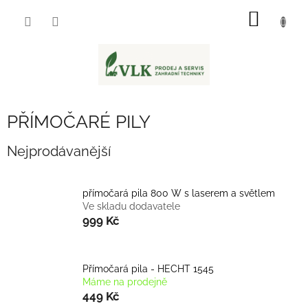
Přejít
NÁKUP
na
obsah
KOŠÍK
PŘÍMOČARÉ PILY
Nejprodávanější
přímočará pila 800 W s laserem a světlem
Ve skladu dodavatele
999 Kč
Přímočará pila - HECHT 1545
Máme na prodejně
449 Kč