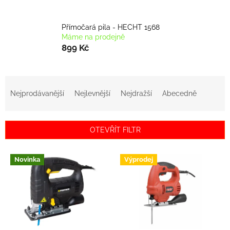
Přímočará pila - HECHT 1568
Máme na prodejně
899 Kč
Ř
a
Nejprodávanější
Nejlevnější
Nejdražší
Abecedně
z
e
n
OTEVŘÍT FILTR
í
p
V
r
Novinka
Výprodej
ý
o
p
d
i
u
s
k
p
t
r
ů