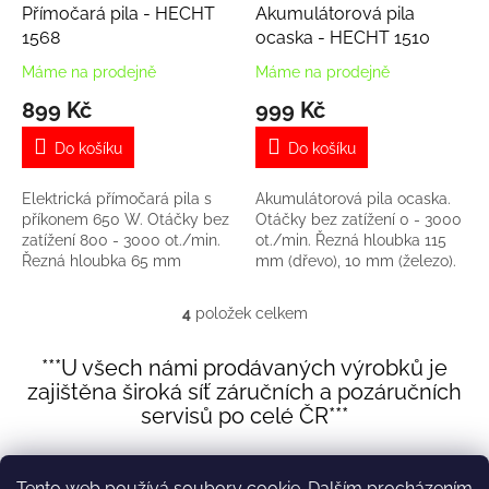
Přímočará pila - HECHT
Akumulátorová pila
1568
ocaska - HECHT 1510
Máme na prodejně
Máme na prodejně
899 Kč
999 Kč
Do košíku
Do košíku
Elektrická přímočará pila s
Akumulátorová pila ocaska.
příkonem 650 W. Otáčky bez
Otáčky bez zatížení 0 - 3000
zatížení 800 - 3000 ot./min.
ot./min. Řezná hloubka 115
Řezná hloubka 65 mm
mm (dřevo), 10 mm (železo).
(dřevo), 8 mm (železo).
Hmotnost 2,11 kg. Baterie není
Součástí balení je pilový
součástí dodávky.
4
položek celkem
O
plátek, prachový...
v
l
***U všech námi prodávaných výrobků je
á
zajištěna široká síť záručních a pozáručních
d
servisů po celé ČR***
a
c
Z
í
á
p
Tento web používá soubory cookie. Dalším procházením