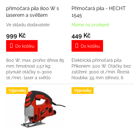
o
d
přímočará pila 800 W s
Přímočará pila - HECHT
u
laserem a světlem
1545
k
Ve skladu dodavatele
Máme na prodejně
t
999 Kč
449 Kč
ů
Do košíku
Do košíku
800 W; max. prořez dřeva 85
Elektrická přímočará pila.
mm; hmotnost 2,57 kg;
Příkonem: 500 W. Otáčky bez
plynulé otáčky 0-3000
zatížení: 3000 ot./min. Řezná
ot./min.; laser a světlo
hloubka: 55 mm (dřevo), 6
mm (železo). Hmotnost: 1,2 kg
Výprodej
Výprodej