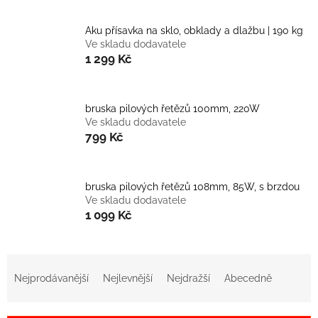
Aku přísavka na sklo, obklady a dlažbu | 190 kg
Ve skladu dodavatele
1 299 Kč
bruska pilových řetězů 100mm, 220W
Ve skladu dodavatele
799 Kč
bruska pilových řetězů 108mm, 85W, s brzdou
Ve skladu dodavatele
1 099 Kč
Ř
a
Nejprodávanější
Nejlevnější
Nejdražší
Abecedně
z
e