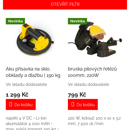
n
OTEVŘÍT FILTR
í
p
V
r
Novinka
Novinka
ý
o
p
d
i
u
s
k
p
t
r
ů
o
d
Aku přísavka na sklo,
bruska pilových řetězů
u
obklady a dlažbu | 190 kg
100mm, 220W
k
Ve skladu dodavatele
Ve skladu dodavatele
t
1 299 Kč
799 Kč
ů
Do košíku
Do košíku
napětí 4 V DC • Li-Ion
220 W, kotouč 100 x 10 x 3,2
akumulátor 4 000 mAh •
mm; 7 500 ot./min.
max. svislá nosnost 190 kg •