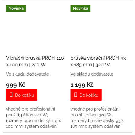
nastavení hloubky; aretace
hoblování; otáčky 15 000 ot.
spínače; šikmé hoblování;
za min.; hmotnost 3 kg
Novinka
Novinka
otáčky 15 000 ot. za min.;...
Vibrační bruska PROFI 110
bruska vibrační PROFI 93
x 100 mm | 220 W
x 185 mm | 320 W
Ve skladu dodavatele
Ve skladu dodavatele
999 Kč
1 199 Kč
Do košíku
Do košíku
vhodné pro profesionální
vhodné pro profesionální
použití; příkon 220 W;
použití; příkon 320 W;
rozměry brusné desky 110 x
rozměry brusné desky 93 x
100 mm; systém odsávání
185 mm; systém odsávání
prachu; 14500 ot./min;
prachu; 14 000ot./min;