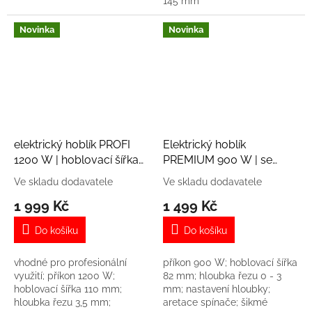
145 mm
Novinka
Novinka
elektrický hoblík PROFI
Elektrický hoblík
1200 W | hoblovací šířka
PREMIUM 900 W | se
110 mm | s falcováním
stojanem | hoblovací šířka
Ve skladu dodavatele
Ve skladu dodavatele
82 mm | s falcováním
1 999 Kč
1 499 Kč
Do košíku
Do košíku
vhodné pro profesionální
příkon 900 W; hoblovací šířka
využití; příkon 1200 W;
82 mm; hloubka řezu 0 - 3
hoblovací šířka 110 mm;
mm; nastavení hloubky;
hloubka řezu 3,5 mm;
aretace spínače; šikmé