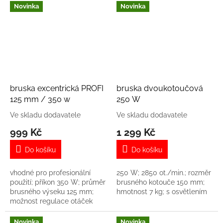
hmotnost 1,3 kg
hmotnost 1,6 kg
Novinka
Novinka
bruska excentrická PROFI
bruska dvoukotoučová
125 mm / 350 w
250 W
Ve skladu dodavatele
Ve skladu dodavatele
999 Kč
1 299 Kč
Do košíku
Do košíku
vhodné pro profesionální
250 W; 2850 ot./min.; rozměr
použití; příkon 350 W; průměr
brusného kotouče 150 mm;
brusného výseku 125 mm;
hmotnost 7 kg; s osvětlením
možnost regulace otáček
8000-12000 ot./min; systém
odsávání prachu; hmotnost
Novinka
Novinka