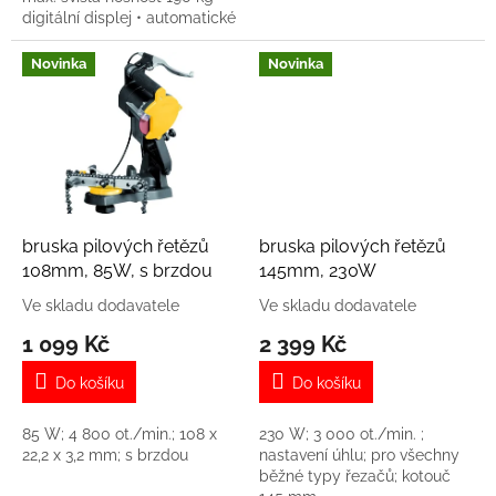
digitální displej • automatické
udržování podtlaku • průměr
přísavky 225 mm • nabíjení
Novinka
Novinka
přes USB-C •...
bruska pilových řetězů
bruska pilových řetězů
108mm, 85W, s brzdou
145mm, 230W
Ve skladu dodavatele
Ve skladu dodavatele
1 099 Kč
2 399 Kč
Do košíku
Do košíku
85 W; 4 800 ot./min.; 108 x
230 W; 3 000 ot./min. ;
22,2 x 3,2 mm; s brzdou
nastavení úhlu; pro všechny
běžné typy řezačů; kotouč