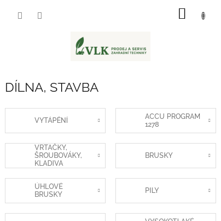
Přejít
NÁKUP
na
obsah
KOŠÍK
DÍLNA, STAVBA
ACCU PROGRAM
VYTÁPĚNÍ
1278
VRTAČKY,
ŠROUBOVÁKY,
BRUSKY
KLADIVA
ÚHLOVÉ
PILY
BRUSKY