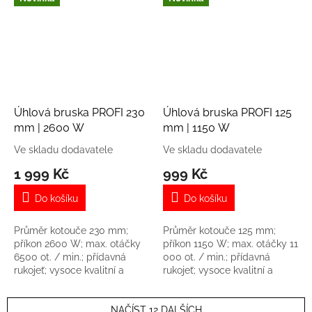
1,4 kg
Úhlová bruska PROFI 230
Úhlová bruska PROFI 125
mm | 2600 W
mm | 1150 W
Ve skladu dodavatele
Ve skladu dodavatele
1 999 Kč
999 Kč
Do košíku
Do košíku
Průměr kotouče 230 mm;
Průměr kotouče 125 mm;
příkon 2600 W; max. otáčky
příkon 1150 W; max. otáčky 11
6500 ot. / min.; přídavná
000 ot. / min.; přídavná
rukojeť; vysoce kvalitní a
rukojeť; vysoce kvalitní a
robustní s pomalým
robustní s pomalým
rozběhem; hmotnost 6,285 kg
rozběhem; hmotnost 2,29 kg
NAČÍST 12 DALŠÍCH