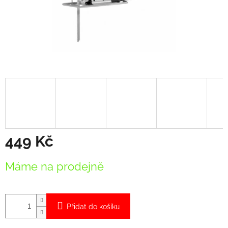
449 Kč
Měrná
Máme na prodejně
cena:
Přidat do košíku