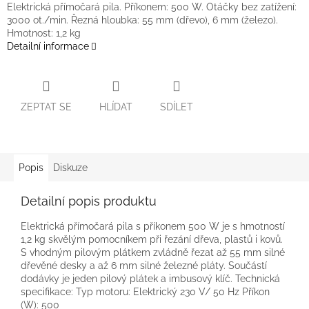
Elektrická přímočará pila. Příkonem: 500 W. Otáčky bez zatížení:
3000 ot./min. Řezná hloubka: 55 mm (dřevo), 6 mm (železo).
Hmotnost: 1,2 kg
Detailní informace
ZEPTAT SE
HLÍDAT
SDÍLET
Popis
Diskuze
Detailní popis produktu
Elektrická přímočará pila s příkonem 500 W je s hmotností
1,2 kg skvělým pomocníkem při řezání dřeva, plastů i kovů.
S vhodným pilovým plátkem zvládně řezat až 55 mm silné
dřevěné desky a až 6 mm silné železné pláty. Součástí
dodávky je jeden pilový plátek a imbusový klíč. Technická
specifikace: Typ motoru: Elektrický 230 V/ 50 Hz Příkon
(W): 500