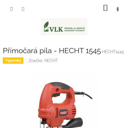
Přejít
NÁKUP
na
obsah
KOŠÍK
Přímočará pila - HECHT 1545
HECHT1545
Značka:
HECHT
Výprodej