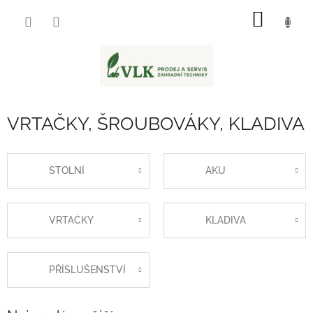
Přejít
NÁKUP
na
obsah
KOŠÍK
VRTAČKY, ŠROUBOVÁKY, KLADIVA
STOLNÍ
AKU
VRTAČKY
KLADIVA
PŘÍSLUŠENSTVÍ