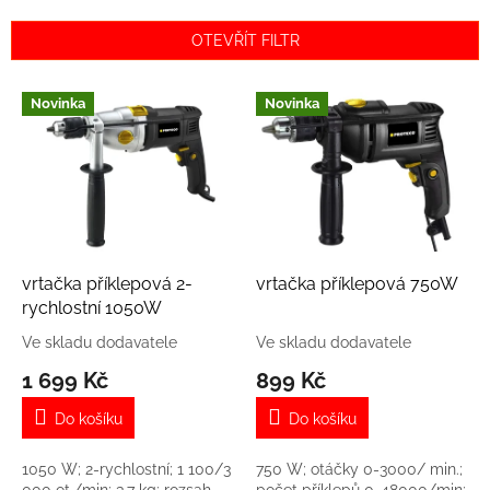
e
n
OTEVŘÍT FILTR
í
p
V
r
Novinka
Novinka
ý
o
p
d
i
u
s
k
p
t
r
ů
o
d
vrtačka příklepová 2-
vrtačka příklepová 750W
u
rychlostní 1050W
k
Ve skladu dodavatele
Ve skladu dodavatele
t
1 699 Kč
899 Kč
ů
Do košíku
Do košíku
1050 W; 2-rychlostní; 1 100/3
750 W; otáčky 0-3000/ min.;