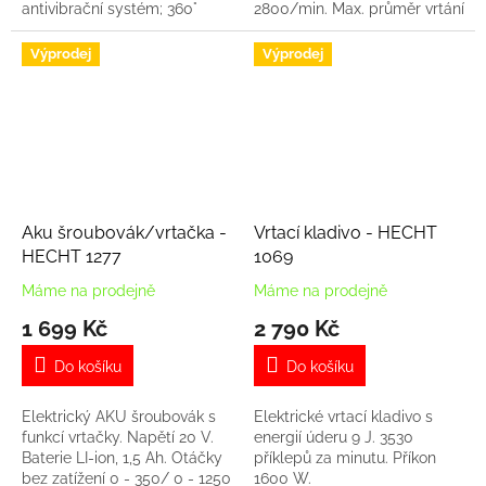
antivibrační systém; 360°
2800/min. Max. průměr vrtání
otočná rukojeť; regualace
železo 13 mm. Hmotnost 3,6
počtu otáček
kg.
Výprodej
Výprodej
Aku šroubovák/vrtačka -
Vrtací kladivo - HECHT
HECHT 1277
1069
Máme na prodejně
Máme na prodejně
1 699 Kč
2 790 Kč
Do košíku
Do košíku
Elektrický AKU šroubovák s
Elektrické vrtací kladivo s
funkcí vrtačky. Napětí 20 V.
energií úderu 9 J. 3530
Baterie LI-ion, 1,5 Ah. Otáčky
příklepů za minutu. Příkon
bez zatížení 0 - 350/ 0 - 1250
1600 W.