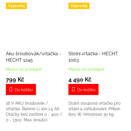
0-48000 úd/min. Hmotnost
Hmotnost 2 kg.
Výprodej
Výprodej
1,85 kg.
Aku šroubovák/vrtačka -
Stolní vrtačka - HECHT
HECHT 1245
1063
Máme na prodejně
Máme na prodejně
799 Kč
4 490 Kč
Do košíku
Do košíku
16 V AKU šroubovák /
Stolní sloupová vrtačka pro
vrtačka. Baterie Li-ion 1,5 Ah.
vrtání a zahlubování. Příkon
Otáčky bez zatížení 0 - 400 /
600 W. Hmotnost 30 kg.
0 - 1300. Max. kroutící
moment 30 Nm. Průměr