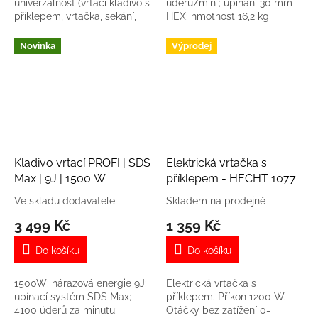
univerzálnost (vrtací kladivo s
úderů/min ; upínání 30 mm
příklepem, vrtačka, sekání,
HEX; hmotnost 16,2 kg
otáčení sekáče); 900 ot./min.;
800 W; 230 V; 4000 úderů za
Novinka
Výprodej
minutu...
Kladivo vrtací PROFI | SDS
Elektrická vrtačka s
Max | 9J | 1500 W
příklepem - HECHT 1077
Ve skladu dodavatele
Skladem na prodejně
3 499 Kč
1 359 Kč
Do košíku
Do košíku
1500W; nárazová energie 9J;
Elektrická vrtačka s
upínací systém SDS Max;
příklepem. Příkon 1200 W.
4100 úderů za minutu;
Otáčky bez zatížení 0-