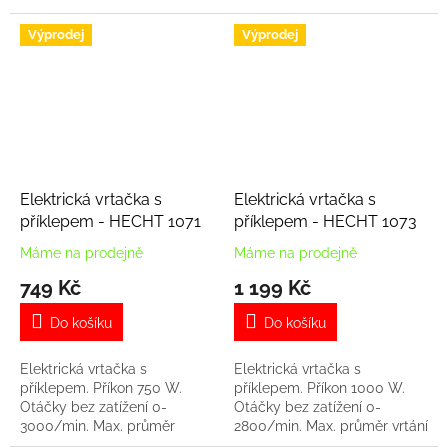
ot./min. Max. kroutící
moment 25 N.m. Průměr
Výprodej
Výprodej
upínání 0,8 – 10.
Elektrická vrtačka s
Elektrická vrtačka s
příklepem - HECHT 1071
příklepem - HECHT 1073
Máme na prodejně
Máme na prodejně
749 Kč
1 199 Kč
Do košíku
Do košíku
Elektrická vrtačka s
Elektrická vrtačka s
příklepem. Příkon 750 W.
příklepem. Příkon 1000 W.
Otáčky bez zatížení 0-
Otáčky bez zatížení 0-
3000/min. Max. průměr
2800/min. Max. průměr vrtání
vrtání železo 13 mm. příklem
železo/beton 13 mm.