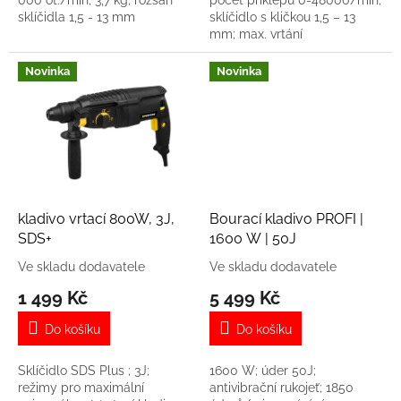
000 ot./min; 3,7 kg; rozsah
počet příklepů 0-48000/min;
sklíčidla 1,5 - 13 mm
sklíčidlo s kličkou 1,5 – 13
mm; max. vrtání
dřevo/ocel/zdivo: 25/13/13
mm
Novinka
Novinka
kladivo vrtací 800W, 3J,
Bourací kladivo PROFI |
SDS+
1600 W | 50J
Ve skladu dodavatele
Ve skladu dodavatele
1 499 Kč
5 499 Kč
Do košíku
Do košíku
Sklíčidlo SDS Plus ; 3J;
1600 W; úder 50J;
režimy pro maximální
antivibrační rukojeť; 1850