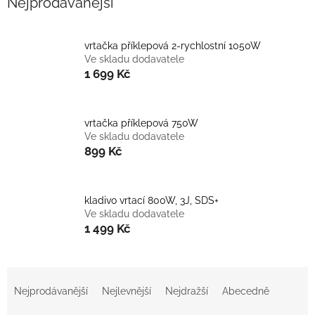
Nejprodávanější
vrtačka příklepová 2-rychlostní 1050W
Ve skladu dodavatele
1 699 Kč
vrtačka příklepová 750W
Ve skladu dodavatele
899 Kč
kladivo vrtací 800W, 3J, SDS+
Ve skladu dodavatele
1 499 Kč
Ř
a
Nejprodávanější
Nejlevnější
Nejdražší
Abecedně
z