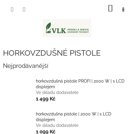
Přejít
NÁKUP
na
obsah
KOŠÍK
HORKOVZDUŠNÉ PISTOLE
Nejprodávanější
horkovzdušná pistole PROFI | 2000 W | s LCD
displejem
Ve skladu dodavatele
1 499 Kč
horkovzdušna pistole | 2000 W | s LCD
displejem
Ve skladu dodavatele
1 099 Kč