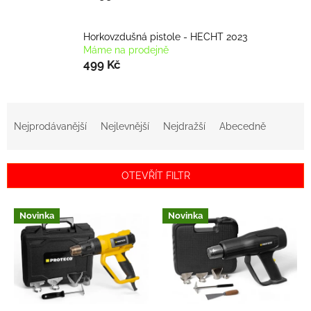
Horkovzdušná pistole - HECHT 2023
Máme na prodejně
499 Kč
Ř
a
Nejprodávanější
Nejlevnější
Nejdražší
Abecedně
z
e
n
OTEVŘÍT FILTR
í
p
V
r
Novinka
Novinka
ý
o
p
d
i
u
s
k
p
t
r
ů