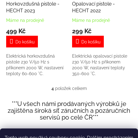
Horkovzdušná pistole -
Opalovací pistole -
HECHT 2023
HECHT 2022
Máme na prodejně
Máme na prodejně
499 Kč
299 Kč
Do košíku
Do košíku
Elektrická horkovzdušná
Elektrická opalovací pistole
pistole 230 V/50 Hz s
230 V/50 Hz s příkonem
příkonem 2000 W, nastavení
2000 W, nastavení teploty
teploty 60-600 °C.
350-600 °C.
4
položek celkem
O
v
l
***U všech námi prodávaných výrobků je
á
zajištěna široká síť záručních a pozáručních
d
servisů po celé ČR***
a
c
Z
í
á
p
Tento web používá soubory cookie. Dalším procházením