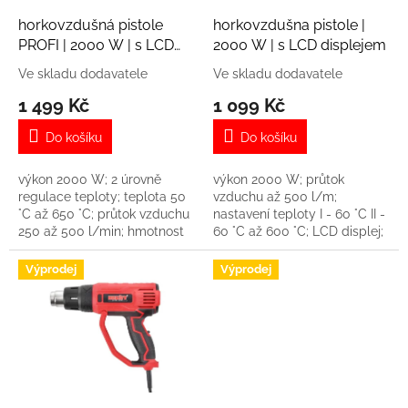
o
d
horkovzdušná pistole
horkovzdušna pistole |
u
PROFI | 2000 W | s LCD
2000 W | s LCD displejem
k
displejem
Ve skladu dodavatele
Ve skladu dodavatele
t
1 499 Kč
1 099 Kč
ů
Do košíku
Do košíku
výkon 2000 W; 2 úrovně
výkon 2000 W; průtok
regulace teploty; teplota 50
vzduchu až 500 l/m;
°C až 650 °C; průtok vzduchu
nastavení teploty I - 60 °C II -
250 až 500 l/min; hmotnost
60 °C až 600 °C; LCD displej;
0,87 kg
hmotnost 0.87 kg
Výprodej
Výprodej