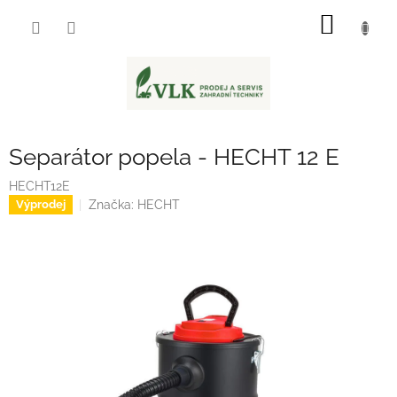
Přejít
NÁKUP
na
obsah
KOŠÍK
Separátor popela - HECHT 12 E
HECHT12E
Značka:
HECHT
Výprodej