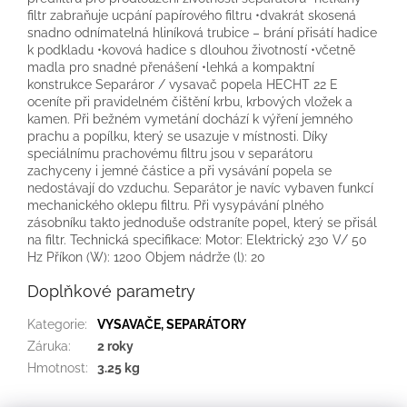
filtr zabraňuje ucpání papírového filtru •dvakrát skosená
snadno odnímatelná hliníková trubice – brání přisátí hadice
k podkladu •kovová hadice s dlouhou životností •včetně
madla pro snadné přenášení •lehká a kompaktní
konstrukce Separáror / vysavač popela HECHT 22 E
oceníte při pravidelném čištění krbu, krbových vložek a
kamen. Při bežném vymetání dochází k výření jemného
prachu a popílku, který se usazuje v místnosti. Díky
speciálnímu prachovému filtru jsou v separátoru
zachyceny i jemné částice a při vysávání popela se
nedostávají do vzduchu. Separátor je navíc vybaven funkcí
mechanického oklepu filtru. Při vysypávání plného
zásobníku takto jednoduše odstraníte popel, který se přisál
na filtr. Technická specifikace: Motor: Elektrický 230 V/ 50
Hz Příkon (W): 1200 Objem nádrže (l): 20
Doplňkové parametry
Kategorie
:
VYSAVAČE, SEPARÁTORY
Záruka
:
2 roky
Hmotnost
:
3.25 kg