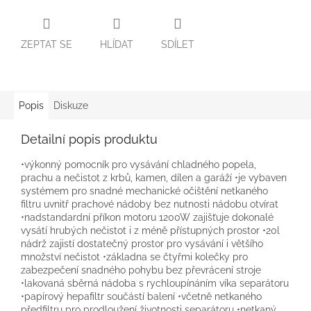
ZEPTAT SE
HLÍDAT
SDÍLET
Popis
Diskuze
Detailní popis produktu
•výkonný pomocník pro vysávání chladného popela,
prachu a nečistot z krbů, kamen, dílen a garáží •je vybaven
systémem pro snadné mechanické očištění netkaného
filtru uvnitř prachové nádoby bez nutnosti nádobu otvírat
•nadstandardní příkon motoru 1200W zajišťuje dokonalé
vysátí hrubých nečistot i z méně přístupných prostor •20l
nádrž zajistí dostatečný prostor pro vysávání i většího
množství nečistot •základna se čtyřmi kolečky pro
zabezpečení snadného pohybu bez převrácení stroje
•lakovaná sběrná nádoba s rychloupínáním víka separátoru
•papírový hepafiltr součástí balení •včetně netkaného
předfiltru pro prodloužení životnosti separátoru •netkaný