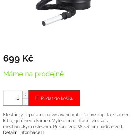
699 Kč
Měrná
Máme na prodejně
cena:
Přidat do košíku
Elektrický separátor na vysávání hrubé špíny/popela z kamen,
krbů, grilů nebo kamen. Vylepšená filtrační vložka s
mechanickým oklepem. Příkon 1200 W. Objem nádrže 20 l.
Detailní informace