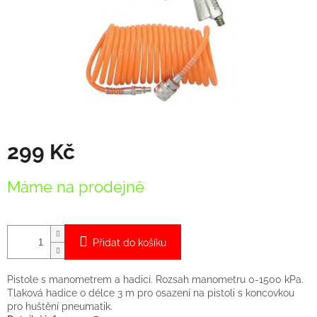
299 Kč
Měrná
Máme na prodejně
cena:
Přidat do košíku
Pistole s manometrem a hadicí. Rozsah manometru 0-1500 kPa.
Tlaková hadice o délce 3 m pro osazení na pistoli s koncovkou
pro huštění pneumatik.