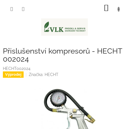
Přejít
NÁKUP
na
obsah
KOŠÍK
Přislušenství kompresorů - HECHT
002024
HECHT002024
Značka:
HECHT
Výprodej