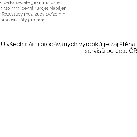
; délka čepele 510 mm; rozteč
15/20 mm; pevná rukojeť Napájení
tě Rozestupy mezi zuby 15/20 mm
 pracovní lišty 510 mm
omicky...
O
v
**U všech námi prodávaných výrobků je zajištěna 
l
servisů po celé ČR
á
d
a
c
í
p
r
v
k
y
v
ý
p
i
s