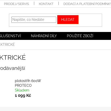
PRODEJ/SERVIS
KONTAKT
DODACÍ A PLATEBNÍ PODMÍNK
HLEDAT
ÍSLUŠENSTVÍ
NÁHRADNÍ DÍLY
POUŽITÉ ZBOŽÍ
EKTRICKÉ
KTRICKÉ
rodávanější
plotostřih 600W
PROTECO
Skladem
1 099 Kč