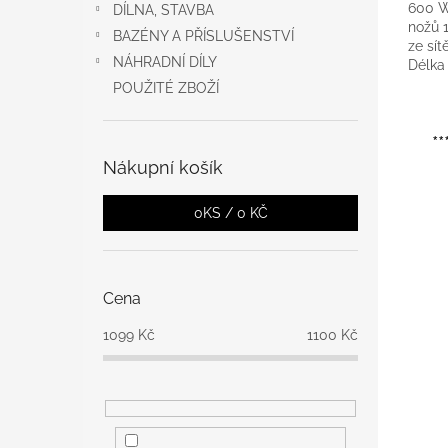
600 W
DÍLNA, STAVBA
nožů 
BAZÉNY A PŘÍSLUŠENSTVÍ
ze sí
NÁHRADNÍ DÍLY
Délka
Ergon
POUŽITÉ ZBOŽÍ
*
Nákupní košík
0
KS /
0 KČ
Cena
1099
Kč
1100
Kč