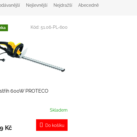
odávanější
Nejlevnější
Nejdražší
Abecedně
Kód:
51.06-PL-600
nka
ostřih 600W PROTECO
Skladem
Do košíku
9 Kč