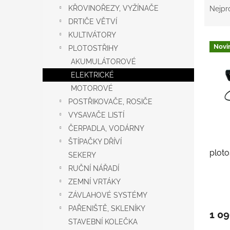
n
a
KŘOVINOŘEZY, VYŽÍNAČE
Nejpr
e
z
DRTIČE VĚTVÍ
l
e
KULTIVÁTORY
V
n
Novi
PLOTOSTŘIHY
ý
í
AKUMULÁTOROVÉ
p
p
i
r
ELEKTRICKÉ
s
o
MOTOROVÉ
p
d
POSTŘIKOVAČE, ROSIČE
r
u
VYSAVAČE LISTÍ
o
k
ČERPADLA, VODÁRNY
d
t
u
ů
ŠTÍPAČKY DŘÍVÍ
plot
k
SEKERY
t
RUČNÍ NÁŘADÍ
ů
ZEMNÍ VRTÁKY
ZÁVLAHOVÉ SYSTÉMY
PAŘENIŠTĚ, SKLENÍKY
1 09
STAVEBNÍ KOLEČKA