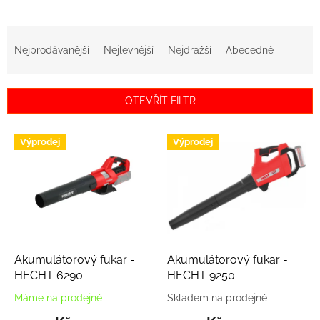
Ř
a
Nejprodávanější
Nejlevnější
Nejdražší
Abecedně
z
e
n
OTEVŘÍT FILTR
í
p
V
r
Výprodej
Výprodej
ý
o
p
d
i
u
s
k
p
t
r
ů
o
d
Akumulátorový fukar -
Akumulátorový fukar -
u
HECHT 6290
HECHT 9250
k
Máme na prodejně
Skladem na prodejně
t