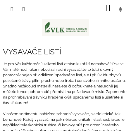
Přejít
NÁKUP
na
obsah
KOŠÍK
VYSAVAČE LISTÍ
Je pro Vás každoroční uklízení listí z trávníku příliš namáhavé? Pak se
Vám jistě hodí fukar neboli zahradní vysavač! Je to totiž šikovný
pomocník nejen při odklízení spadaného listí, ale i při úklidu zbytků
posečené trávy, pilin, prachu nebo třeba i čerstvého zimního prašanu.
Snadno nežádoucí materiál nasajete či odfouknete a následně jej
můžete lehce pohromadě přemístit na požadované místo. Zapomeňte
na prohrabávání trávníku hráběmi kvůli spadanému listí a ušetřete si
čas s fukarem!
V našem sortimentu nabízíme zahradní vysavače jak elektrické, tak
benzínové. Každý vysavač má pak nějakou unikátní vlastnost, jakou je
například teleskopická trubice, či kovový nůž pro drcení nasátého
materiálu. Všechny fukary jsou samozřejmě dodávány s praktickým