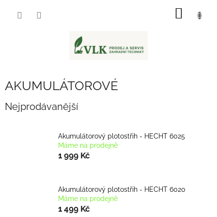
Přejít
NÁKUP
na
obsah
KOŠÍK
AKUMULÁTOROVÉ
Nejprodávanější
Akumulátorový plotostřih - HECHT 6025
Máme na prodejně
1 999 Kč
Akumulátorový plotostřih - HECHT 6020
Máme na prodejně
1 499 Kč