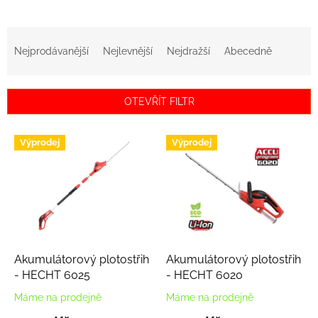
Ř
a
Nejprodávanější
Nejlevnější
Nejdražší
Abecedně
z
e
n
OTEVŘÍT FILTR
í
p
V
r
Výprodej
Výprodej
ý
o
p
d
i
u
s
k
p
t
r
ů
o
d
Akumulátorový plotostřih
Akumulátorový plotostřih
u
- HECHT 6025
- HECHT 6020
k
Máme na prodejně
Máme na prodejně
t