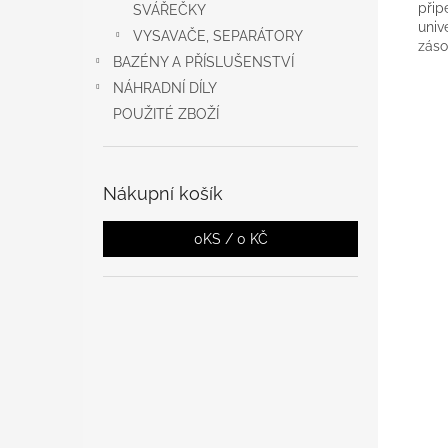
přip
SVÁŘEČKY
univ
VYSAVAČE, SEPARÁTORY
záso
BAZÉNY A PŘÍSLUŠENSTVÍ
NÁHRADNÍ DÍLY
POUŽITÉ ZBOŽÍ
Nákupní košík
0
KS /
0 KČ