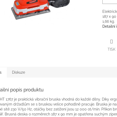
Elektric
187 x 90
1,66 kg.
Detailní
TISK
s
Diskuze
ailní popis produktu
T 1767 je praktická vibrační bruska vhodná do každé dílny. Díky er
ovaným držadlům se s bruskou velice pohodlně pracuje. Bruska je na
é sítě 230 V/50 Hz, otáčky bez zatížení jsou 12 000 ot/min. Příkon br
W. Brusná deska o rozměrech 187 x 90 mm je opatřena suchým zipe