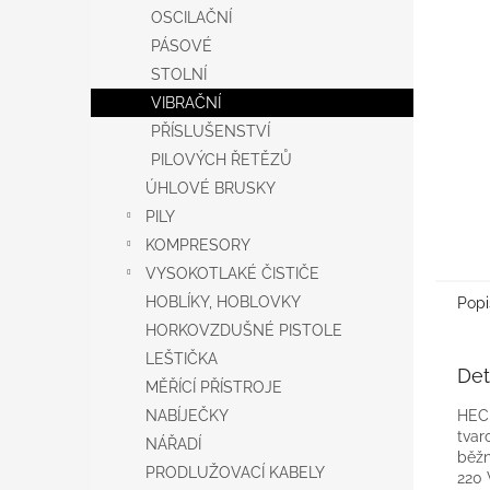
n
OSCILAČNÍ
e
PÁSOVÉ
l
STOLNÍ
VIBRAČNÍ
PŘÍSLUŠENSTVÍ
PILOVÝCH ŘETĚZŮ
ÚHLOVÉ BRUSKY
PILY
KOMPRESORY
VYSOKOTLAKÉ ČISTIČE
HOBLÍKY, HOBLOVKY
Popi
HORKOVZDUŠNÉ PISTOLE
LEŠTIČKA
Det
MĚŘÍCÍ PŘÍSTROJE
HECH
NABÍJEČKY
tvar
NÁŘADÍ
běžn
PRODLUŽOVACÍ KABELY
220 