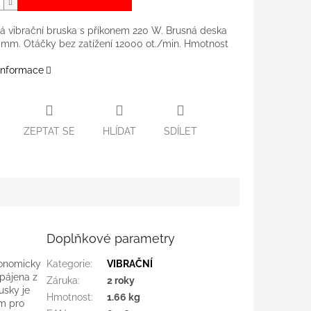
ká vibrační bruska s příkonem 220 W. Brusná deska
 mm. Otáčky bez zatížení 12000 ot./min. Hmotnost
 informace
ZEPTAT SE
HLÍDAT
SDÍLET
Doplňkové parametry
gonomicky
Kategorie
:
VIBRAČNÍ
pájena z
Záruka
:
2 roky
usky je
Hmotnost
:
1.66 kg
m pro