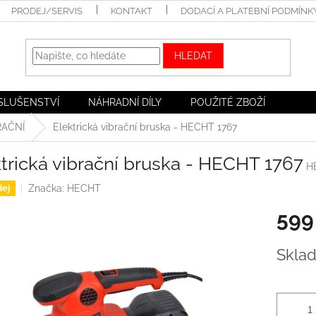
PRODEJ/SERVIS
KONTAKT
DODACÍ A PLATEBNÍ PODMÍNK
HLEDAT
ÍSLUŠENSTVÍ
NÁHRADNÍ DÍLY
POUŽITÉ ZBOŽÍ
RAČNÍ
Elektrická vibrační bruska - HECHT 1767
trická vibrační bruska - HECHT 1767
H
Značka:
HECHT
ej
599
Měrná
Skla
cena: