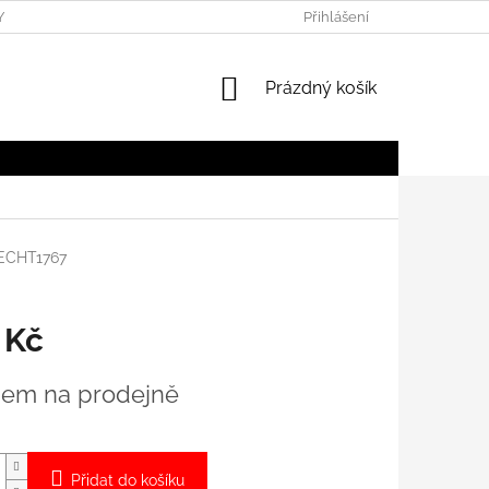
Y
OBCHODNÍ PODMÍNKY
Přihlášení
NÁKUPNÍ
Prázdný košík
KOŠÍK
ECHT1767
 Kč
dem na prodejně
Přidat do košíku