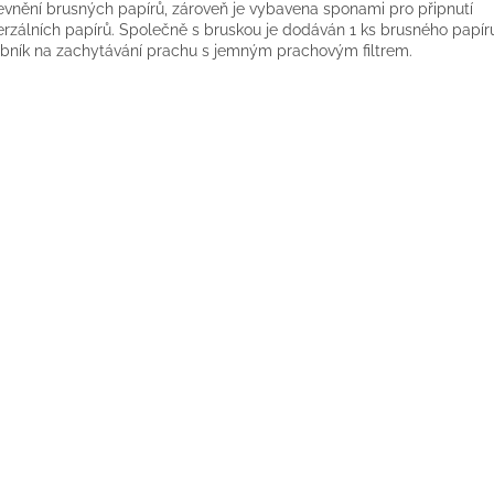
evnění brusných papírů, zároveň je vybavena sponami pro připnutí
erzálních papírů. Společně s bruskou je dodáván 1 ks brusného papír
bník na zachytávání prachu s jemným prachovým filtrem.