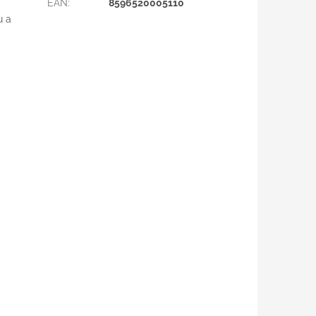
EAN
:
8596520005110
u a