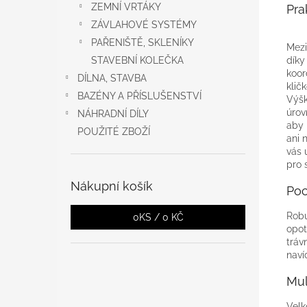
ZEMNÍ VRTÁKY
Pra
ZÁVLAHOVÉ SYSTÉMY
PAŘENIŠTĚ, SKLENÍKY
Mezi
díky
STAVEBNÍ KOLEČKA
koor
DÍLNA, STAVBA
klič
BAZÉNY A PŘÍSLUŠENSTVÍ
Výšk
úrov
NÁHRADNÍ DÍLY
aby 
POUŽITÉ ZBOŽÍ
ani 
vás 
pro 
Nákupní košík
Poc
Robu
0
KS /
0 KČ
opot
tráv
naví
Mul
Velk