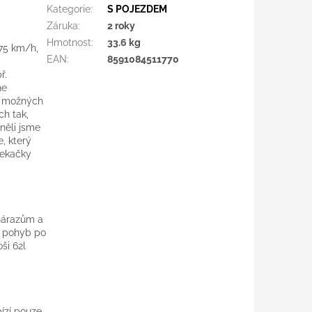
Kategorie
:
S POJEZDEM
Záruka
:
2 roky
Hmotnost
:
33.6 kg
,75 km/h,
EAN
:
8591084511770
ř.
ne
 8 možných
ch tak,
něli jsme
e, který
sekačky
 nárazům a
ý pohyb po
ši 62l
bízí pouze