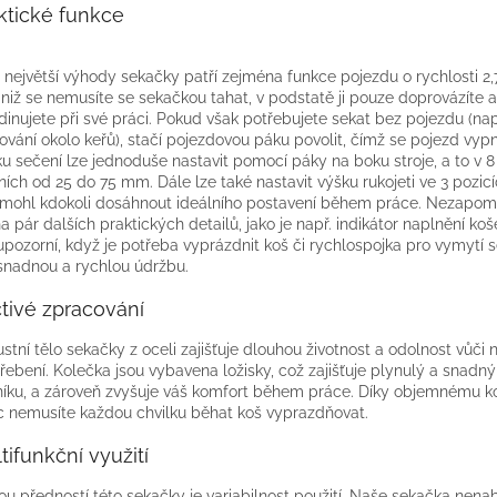
ktické funkce
 největší výhody sekačky patří zejména funkce pojezdu o rychlosti 2
 niž se nemusíte se sekačkou tahat, v podstatě ji pouze doprovázíte a
dinujete při své práci. Pokud však potřebujete sekat bez pojezdu (nap
kování okolo keřů), stačí pojezdovou páku povolit, čímž se pojezd vyp
u sečení lze jednoduše nastavit pomocí páky na boku stroje, a to v
ních od 25 do 75 mm. Dále lze také nastavit výšku rukojeti ve 3 pozicí
mohl kdokoli dosáhnout ideálního postavení během práce. Nezapom
na pár dalších praktických detailů, jako je např. indikátor naplnění koš
upozorní, když je potřeba vyprázdnit koš či rychlospojka pro vymytí 
snadnou a rychlou údržbu.
tivé zpracování
stní tělo sekačky z oceli zajišťuje dlouhou životnost a odolnost vůči
řebení. Kolečka jsou vybavena ložisky, což zajišťuje plynulý a snadn
níku, a zároveň zvyšuje váš komfort během práce. Díky objemnému ko
c nemusíte každou chvilku běhat koš vyprazdňovat.
tifunkční využití
ou předností této sekačky je variabilnost použití. Naše sekačka nena