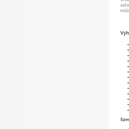
seče
může
Výh
Spec