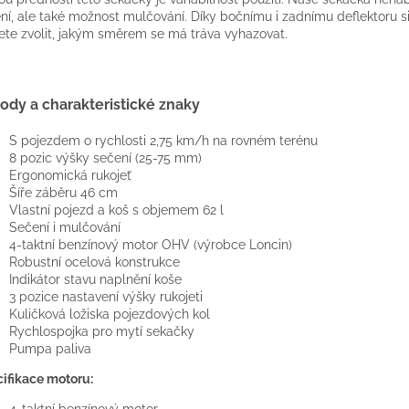
ní, ale také možnost mulčování. Díky bočnímu i zadnímu deflektoru si
te zvolit, jakým směrem se má tráva vyhazovat.
ody a charakteristické znaky
S pojezdem o rychlosti 2,75 km/h na rovném terénu
8 pozic výšky sečení (25-75 mm)
Ergonomická rukojeť
Šíře záběru 46 cm
Vlastní pojezd a koš s objemem 62 l
Sečení i mulčování
4-taktní benzínový motor OHV (výrobce Loncin)
Robustní ocelová konstrukce
Indikátor stavu naplnění koše
3 pozice nastavení výšky rukojeti
Kuličková ložiska pojezdových kol
Rychlospojka pro mytí sekačky
Pumpa paliva
ifikace motoru:
4-taktní benzínový motor