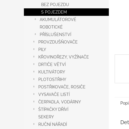
n
BEZ POJEZDU
e
S POJEZDEM
l
AKUMULÁTOROVÉ
ROBOTICKÉ
PŘÍSLUŠENSTVÍ
PROVZDUŠŇOVAČE
PILY
KŘOVINOŘEZY, VYŽÍNAČE
DRTIČE VĚTVÍ
KULTIVÁTORY
PLOTOSTŘIHY
POSTŘIKOVAČE, ROSIČE
VYSAVAČE LISTÍ
ČERPADLA, VODÁRNY
Popi
ŠTÍPAČKY DŘÍVÍ
SEKERY
Det
RUČNÍ NÁŘADÍ