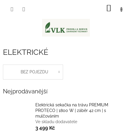
Přejít
NÁKUP
na
obsah
KOŠÍK
ELEKTRICKÉ
BEZ POJEZDU
Nejprodávanější
Elektrická sekačka na trávu PREMIUM
PROTECO | 1800 W | záběr 42 cm | s
mulčováním
Ve skladu dodavatele
3 499 Kč