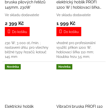
bruska pilových řetězů
elektrický hoblík PROFI
145mm, 230W
1200 W | hoblovací šířka
110 mm | s falcováním
Ve skladu dodavatele
Ve skladu dodavatele
2 399 Kč
1 999 Kč
Do košíku
Do košíku
230 W; 3 000 ot./min. ;
vhodné pro profesionální
nastavení úhlu; pro všechny
využití; příkon 1200 W;
běžné typy řezačů; kotouč
hoblovací šířka 110 mm;
145 mm
hloubka řezu 3,5 mm;
nastavení hloubky; aretace
spínače; šikmé hoblování;
Novinka
Novinka
otáčky 15 000 ot. za min.;...
Elektrický hoblík
Vibrační bruska PROFI 110