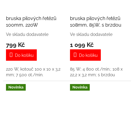
bruska pilových řetězů
bruska pilových řetězů
100mm, 220W
108mm, 85W, s brzdou
Ve skladu dodavatele
Ve skladu dodavatele
799 Kč
1 099 Kč
Do košíku
Do košíku
220 W, kotouč 100 x 10 x 3,2
85 W; 4 800 ot./min.; 108 x
mm; 7 500 ot./min.
22,2 x 3,2 mm; s brzdou
Novinka
Novinka