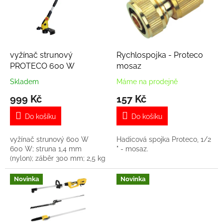
i
r
s
o
p
d
r
u
o
k
d
t
vyžínač strunový
Rychlospojka - Proteco
u
ů
PROTECO 600 W
mosaz
k
Skladem
Máme na prodejně
t
999 Kč
157 Kč
ů
Do košíku
Do košíku
vyžínač strunový 600 W
Hadicová spojka Proteco, 1/2
600 W; struna 1,4 mm
" - mosaz.
(nylon); záběr 300 mm; 2,5 kg
Novinka
Novinka