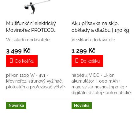
Multifunkční elektrický
Aku přísavka na sklo,
křovinořez PROTECO
obklady a dlažbu | 190 kg
PREMIUM | 4v1 | 1200 W
Ve skladu dodavatele
Ve skladu dodavatele
3 499 Kč
1 299 Kč
Do košíku
Do košíku
příkon 1200 W • 4v1 -
napětí 4 V DC • Li-Ion
křovinořez, strunový vyžínač,
akumulátor 4 000 mAh •
plotostříh a prořezávač větví •
max. svislá nosnost 190 kg •
digitální displej • automatické
udržování podtlaku • průměr
přísavky 225 mm • nabíjení
Novinka
Novinka
přes USB-C •...