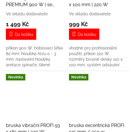
PREMIUM 900 W | se
x 100 mm | 220 W
stojanem | hoblovací šířka
Ve skladu dodavatele
Ve skladu dodavatele
82 mm | s falcováním
1 499 Kč
999 Kč
Do košíku
Do košíku
příkon 900 W; hoblovací šířka
vhodné pro profesionální
82 mm; hloubka řezu 0 - 3
použití; příkon 220 W;
mm; nastavení hloubky;
rozměry brusné desky 110 x
aretace spínače; šikmé
100 mm; systém odsávání
hoblování; otáčky 15 000 ot.
prachu; 14500 ot./min;
za min.; hmotnost 3 kg
hmotnost 1,3 kg
Novinka
Novinka
bruska vibrační PROFI 93
bruska excentrická PROFI
x 185 mm | 320 W
125 mm / 350 w