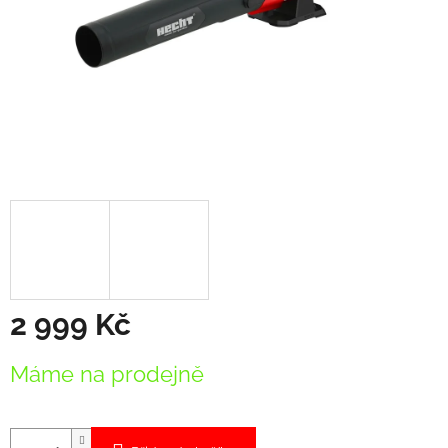
2 999 Kč
Měrná
Máme na prodejně
cena: