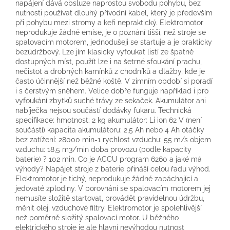
napájení dává obsluze naprostou svobodu pohybu, bez
nutnosti používat dlouhý přívodní kabel, který je především
při pohybu mezi stromy a keři nepraktický. Elektromotor
neprodukuje žádné emise, je o poznání tišší, než stroje se
spalovacím motorem, jednodušeji se startuje a je prakticky
bezúdržbový. Lze jím klasicky vyfoukat listí ze špatně
dostupných míst, použít lze i na šetrné sfoukání prachu,
nečistot a drobných kamínků z chodníků a dlažby, kde je
často účinnější než běžné koště. V zimním období si poradí
i s čerstvým sněhem. Velice dobře funguje například i pro
vyfoukání zbytků suché trávy ze sekaček. Akumulátor ani
nabíječka nejsou součástí dodávky fukaru. Technická
specifikace: hmotnost: 2 kg akumulátor: Li ion 62 V (není
součástí) kapacita akumulátoru: 2,5 Ah nebo 4 Ah otáčky
bez zatížení: 28000 min-1 rychlost vzduchu: 55 m/s objem
vzduchu: 18,5 m3/min doba provozu (podle kapacity
baterie) ? 102 min. Co je ACCU program 6260 a jaké má
výhody? Napájet stroje z baterie přináší celou řadu výhod.
Elektromotor je tichý, neprodukuje žádné zapáchající a
jedovaté zplodiny. V porovnání se spalovacím motorem jej
nemusíte složitě startovat, provádět pravidelnou údržbu,
měnit olej, vzduchové filtry. Elektromotor je spolehlivější
než poměrně složitý spalovací motor. U běžného
elektrického stroje je ale hlavní nevýhodou nutnost