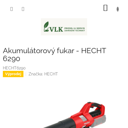
Přejít
NÁKUP
na
obsah
KOŠÍK
Akumulátorový fukar - HECHT
6290
HECHT6290
Značka:
HECHT
Výprodej