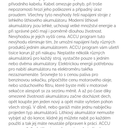
přívodního kabelu. Kabel omezuje pohyb, při troše
nepozornosti hrozí jeho poškození a případný úraz
proudem. Všechny tyto nevýhody řeší napájení stroje z
lehkého lithiového akumulátoru. Moderní lithiové
akumulátory jsou lehké, uchovají velké množství energie a
při správné péči mají i poměrně dlouhou životnost.
Nevýhodou je jejich vyšší cena. ACCU program tuto
nevýhodu eliminuje tím, že umožní napájení řady různých
produktů jedním akumulátorem. ACCU program vám ušetří
tisíce korun již při nákupu. Neplatíte několik různých
akumulátorů pro každý stroj, vystačíte pouze s jedním
nebo dvěma akumulátory. Elektrickou energii potřebnou
pro nabití akumulátoru na elektroměru takřka
nezaznamenáte. Srovnejte to s cenou paliva pro
benzínovou sekačku, připočtěte cenu motorového oleje,
nebo vzduchového filtru, které byste měli v motorové
sekačce alespoň 1x za sezónu měnit. A až po čase díky
omezené životnosti akumulátoru začne docházet dech,
opět koupíte jen jeden nový a opět máte vyřešen pohon
všech strojů. V dílně, nebo garáži máte jednu nabíječku
projeden typ akumulátorů. Lithiový akumulátor nemusíte
vybíjet až do konce, klidně jej můžete nabít po každém
použití a tak jej máte neustále připraven k práci. ACCU