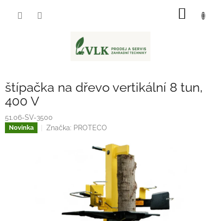
Přejít
NÁKUP
na
obsah
KOŠÍK
štípačka na dřevo vertikální 8 tun,
400 V
51.06-SV-3500
Značka:
PROTECO
Novinka