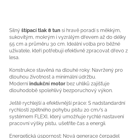
Silný
štípací tlak 8 tun
si h
ravě poradí s měkkým,
sukovitým, mokrým i vyzrálým dřevem až do délky
55 cm a průměru 30 cm. Ideální volba pro běžné
uživatele, kteří potřebují efektivně zpracovat dřevo z
lesa.
Konstrukce stavěná na dlouhé roky:
Navržený pro
dlouhou životnost a minimální údržbu.
Moderní
indukční motor
bez uhlíků zajišťuje
dlouhodobě spolehlivý bezporuchový výkon.
Ještě rychlejší a efektivnější práce:
S nadstandardní
rychlostí zpětného pohybu pístu 20 cm/s a
systémem FLEXI, který umožňuje rychlé nastavení
pracovní výšky pístu, ušetříte čas a energii.
Energetická úspornost:
Nová generace čerpadel