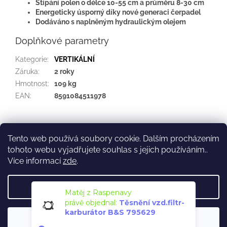
Štípání polen o délce 10-55 cm a průměru 8-30 cm
Energeticky úsporný díky nové generaci čerpadel
Dodáváno s naplněným hydraulickým olejem
Doplňkové parametry
Kategorie
:
VERTIKÁLNÍ
Záruka
:
2 roky
Hmotnost
:
109 kg
EAN
:
8591084511978
Z
á
Tento web používá soubory cookie. Dalším procházením
Kontakt
Služby
p
tohoto webu vyjadřujete souhlas s jejich používáním..
a
Více informací
zde
.
t
í
Nastavení
Vytvořil Shoptet
Matěj z Raspenavy
právě objednal:
Těsnění vzd.filtr-
karburátor B&S 795629
Souhlasím
Copyright 2026
opravysekacek.cz
. Všechna práva vyhrazena.