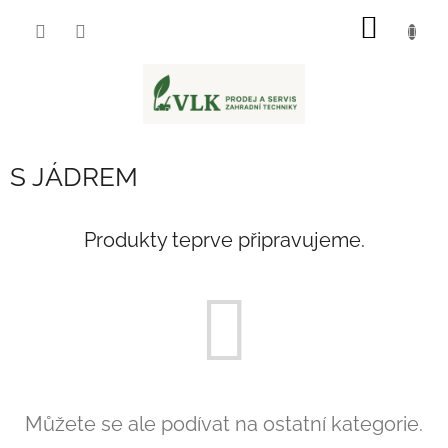
Přejít
NÁKUP
na
obsah
KOŠÍK
S JÁDREM
Produkty teprve připravujeme.
Můžete se ale podívat na ostatní kategorie.