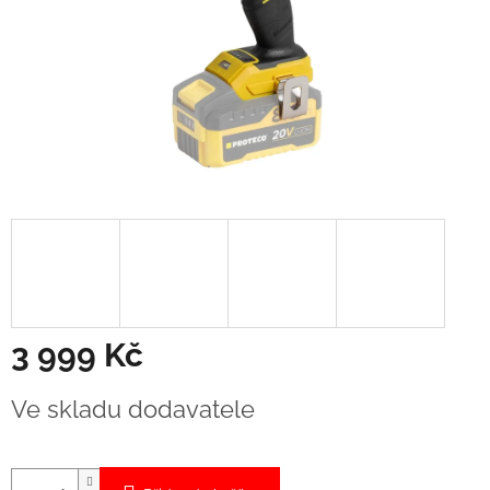
3 999 Kč
Měrná
Ve skladu dodavatele
cena: