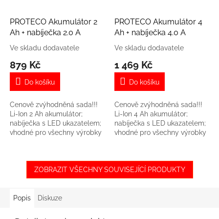
PROTECO Akumulátor 2
PROTECO Akumulátor 4
Ah + nabíječka 2.0 A
Ah + nabíječka 4.0 A
Ve skladu dodavatele
Ve skladu dodavatele
879 Kč
1 469 Kč
Do košíku
Do košíku
Cenově zvýhodněná sada!!!
Cenově zvýhodněná sada!!!
Li-Ion 2 Ah akumulátor;
Li-Ion 4 Ah akumulátor;
nabíječka s LED ukazatelem;
nabíječka s LED ukazatelem;
vhodné pro všechny výrobky
vhodné pro všechny výrobky
AKU Programu PROTECO
AKU Programu PROTECO
ZOBRAZIT VŠECHNY SOUVISEJÍCÍ PRODUKTY
Popis
Diskuze