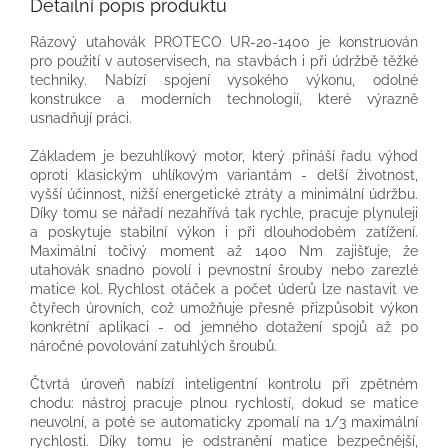
Detailní popis produktu
Rázový utahovák PROTECO UR-20-1400 je konstruován
pro použití v autoservisech, na stavbách i při údržbě těžké
techniky. Nabízí spojení vysokého výkonu, odolné
konstrukce a moderních technologií, které výrazně
usnadňují práci.
Základem je bezuhlíkový motor, který přináší řadu výhod
oproti klasickým uhlíkovým variantám - delší životnost,
vyšší účinnost, nižší energetické ztráty a minimální údržbu.
Díky tomu se nářadí nezahřívá tak rychle, pracuje plynuleji
a poskytuje stabilní výkon i při dlouhodobém zatížení.
Maximální točivý moment až 1400 Nm zajišťuje, že
utahovák snadno povolí i pevnostní šrouby nebo zarezlé
matice kol. Rychlost otáček a počet úderů lze nastavit ve
čtyřech úrovních, což umožňuje přesně přizpůsobit výkon
konkrétní aplikaci - od jemného dotažení spojů až po
náročné povolování zatuhlých šroubů.
Čtvrtá úroveň nabízí inteligentní kontrolu při zpětném
chodu: nástroj pracuje plnou rychlostí, dokud se matice
neuvolní, a poté se automaticky zpomalí na 1/3 maximální
rychlosti. Díky tomu je odstranění matice bezpečnější,