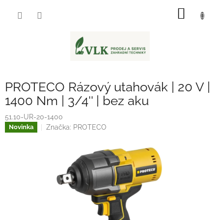
Přejít
NÁKUP
na
obsah
KOŠÍK
PROTECO Rázový utahovák | 20 V |
1400 Nm | 3/4'' | bez aku
51.10-UR-20-1400
Značka:
PROTECO
Novinka