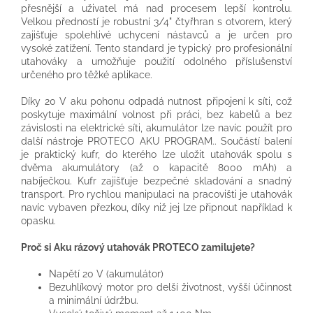
přesnější a uživatel má nad procesem lepší kontrolu.
Velkou předností je robustní 3/4" čtyřhran s otvorem, který
zajišťuje spolehlivé uchycení nástavců a je určen pro
vysoké zatížení. Tento standard je typický pro profesionální
utahováky a umožňuje použití odolného příslušenství
určeného pro těžké aplikace.
Díky 20 V aku pohonu odpadá nutnost připojení k síti, což
poskytuje maximální volnost při práci, bez kabelů a bez
závislosti na elektrické síti, akumulátor lze navíc použít pro
další nástroje PROTECO AKU PROGRAM.. Součástí balení
je praktický kufr, do kterého lze uložit utahovák spolu s
dvěma akumulátory (až o kapacitě 8000 mAh) a
nabíječkou. Kufr zajišťuje bezpečné skladování a snadný
transport. Pro rychlou manipulaci na pracovišti je utahovák
navíc vybaven přezkou, díky niž jej lze připnout například k
opasku.
Proč si Aku rázový utahovák PROTECO zamilujete?
Napětí 20 V (akumulátor)
Bezuhlíkový motor pro delší životnost, vyšší účinnost
a minimální údržbu.