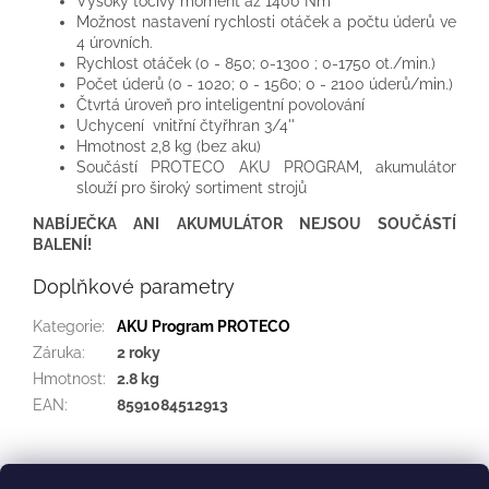
Vysoký točivý moment až 1400 Nm
Možnost nastavení rychlosti otáček a počtu úderů ve
4 úrovních.
Rychlost otáček (0 - 850; 0-1300 ; 0-1750 ot./min.)
Počet úderů (0 - 1020; 0 - 1560; 0 - 2100 úderů/min.)
Čtvrtá úroveň pro inteligentní povolování
Uchycení vnitřní čtyřhran 3/4''
Hmotnost 2,8 kg (bez aku)
Součástí PROTECO AKU PROGRAM, akumulátor
slouží pro široký sortiment strojů
NABÍJEČKA ANI AKUMULÁTOR NEJSOU SOUČÁSTÍ
BALENÍ!
Doplňkové parametry
Kategorie
:
AKU Program PROTECO
Záruka
:
2 roky
Hmotnost
:
2.8 kg
EAN
:
8591084512913
Z