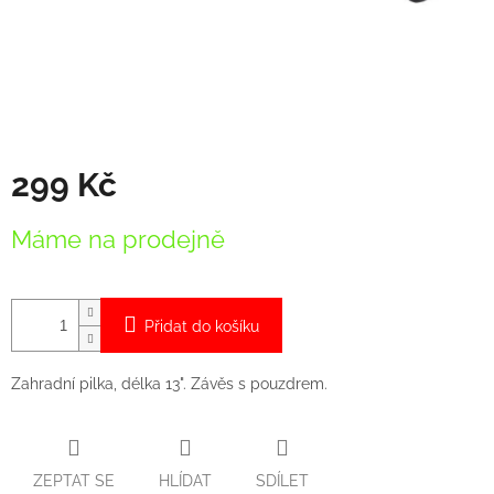
299 Kč
Měrná
Máme na prodejně
cena:
Přidat do košíku
Zahradní pilka, délka 13". Závěs s pouzdrem.
ZEPTAT SE
HLÍDAT
SDÍLET