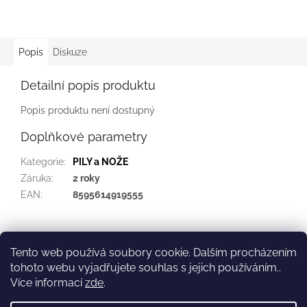
Popis
Diskuze
Detailní popis produktu
Popis produktu není dostupný
Doplňkové parametry
Kategorie
:
PILY a NOŽE
Záruka
:
2 roky
EAN
:
8595614919555
Z
á
Tento web používá soubory cookie. Dalším procházením
Kontakt
Služby
p
tohoto webu vyjadřujete souhlas s jejich používáním..
a
Více informací
zde
.
t