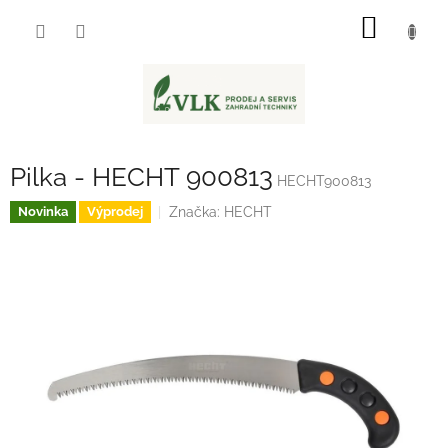
Přejít
NÁKUP
na
obsah
KOŠÍK
Pilka - HECHT 900813
HECHT900813
Značka:
HECHT
Novinka
Výprodej