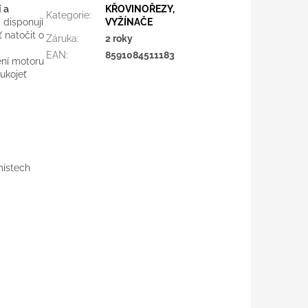
í a
KŘOVINOŘEZY,
Kategorie
:
 disponují
VYŽÍNAČE
 natočit o
Záruka
:
2 roky
EAN
:
8591084511183
ení motoru
ukojeť
místech