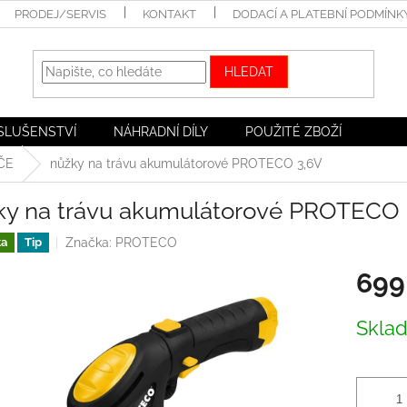
PRODEJ/SERVIS
KONTAKT
DODACÍ A PLATEBNÍ PODMÍNK
HLEDAT
ÍSLUŠENSTVÍ
NÁHRADNÍ DÍLY
POUŽITÉ ZBOŽÍ
ČE
nůžky na trávu akumulátorové PROTECO 3,6V
ky na trávu akumulátorové PROTECO 
Značka:
PROTECO
ka
Tip
699
Měrná
Skla
cena: