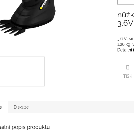
nůžk
3,6V
3,6 V; š
1,26 kg; 
Detailní
TISK
s
Diskuze
ailní popis produktu