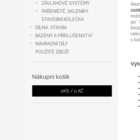
ZÁVLAHOVÉ SYSTÉMY
Akum
zast
PAŘENIŠTĚ, SKLENÍKY
nože
STAVEBNÍ KOLEČKA
90°.
DÍLNA, STAVBA
bezp
nebo
BAZÉNY A PŘÍSLUŠENSTVÍ
s ko
NÁHRADNÍ DÍLY
POUŽITÉ ZBOŽÍ
Výh
Nákupní košík
0
KS /
0 KČ