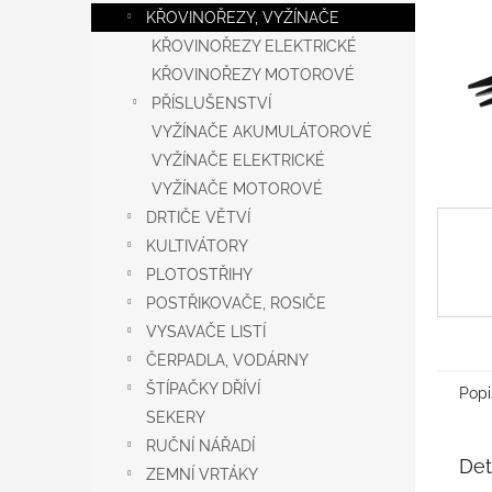
n
KŘOVINOŘEZY, VYŽÍNAČE
e
KŘOVINOŘEZY ELEKTRICKÉ
l
KŘOVINOŘEZY MOTOROVÉ
PŘÍSLUŠENSTVÍ
VYŽÍNAČE AKUMULÁTOROVÉ
VYŽÍNAČE ELEKTRICKÉ
VYŽÍNAČE MOTOROVÉ
DRTIČE VĚTVÍ
KULTIVÁTORY
PLOTOSTŘIHY
POSTŘIKOVAČE, ROSIČE
VYSAVAČE LISTÍ
ČERPADLA, VODÁRNY
ŠTÍPAČKY DŘÍVÍ
Popi
SEKERY
RUČNÍ NÁŘADÍ
Det
ZEMNÍ VRTÁKY