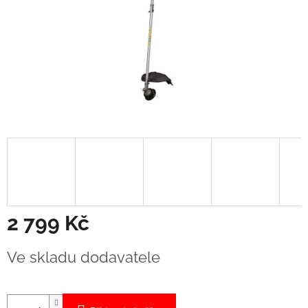
2 799 Kč
Měrná
Ve skladu dodavatele
cena: