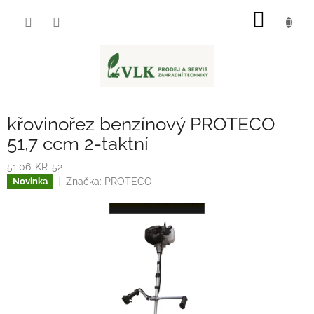
Přejít
NÁKUP
na
obsah
KOŠÍK
křovinořez benzínový PROTECO
51,7 ccm 2-taktní
51.06-KR-52
Značka:
PROTECO
Novinka