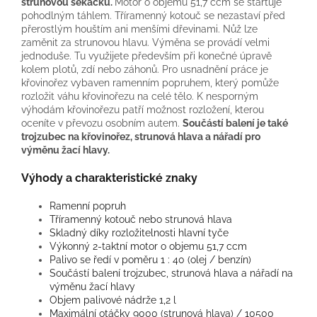
strunovou sekačku.
Motor o objemu 51,7 ccm se startuje
pohodlným táhlem. Tříramenný kotouč se nezastaví před
přerostlým houštím ani menšími dřevinami. Nůž lze
zaměnit za strunovou hlavu. Výměna se provádí velmi
jednoduše. Tu využijete především při konečné úpravě
kolem plotů, zdí nebo záhonů. Pro usnadnění práce je
křovinořez vybaven ramenním popruhem, který pomůže
rozložit váhu křovinořezu na celé tělo. K nesporným
výhodám křovinořezu patří možnost rozložení, kterou
oceníte v převozu osobním autem.
Součástí balení je také
trojzubec na křovinořez, strunová hlava a nářadí pro
výměnu žací hlavy.
Výhody a charakteristické znaky
Ramenní popruh
Tříramenný kotouč nebo strunová hlava
Skladný díky rozložitelnosti hlavní tyče
Výkonný 2-taktní motor o objemu 51,7 ccm
Palivo se ředí v poměru 1 : 40 (olej / benzín)
Součástí balení trojzubec, strunová hlava a nářadí na
výměnu žací hlavy
Objem palivové nádrže 1,2 l
Maximální otáčky 9000 (strunová hlava) / 10500