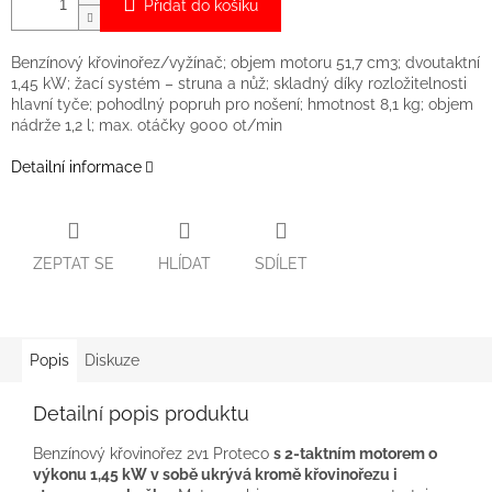
Přidat do košíku
Benzínový křovinořez/vyžínač; objem motoru 51,7 cm3; dvoutaktní
1,45 kW; žací systém – struna a nůž; skladný díky rozložitelnosti
hlavní tyče; pohodlný popruh pro nošení; hmotnost 8,1 kg; objem
nádrže 1,2 l; max. otáčky 9000 ot/min
Detailní informace
ZEPTAT SE
HLÍDAT
SDÍLET
Popis
Diskuze
Detailní popis produktu
Benzínový křovinořez 2v1 Proteco
s 2-taktním motorem o
výkonu 1,45 kW v sobě ukrývá kromě křovinořezu i