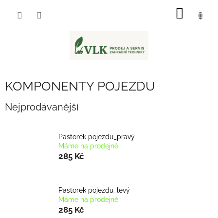
Přejít
NÁKUP
na
obsah
KOŠÍK
KOMPONENTY POJEZDU
Nejprodávanější
Pastorek pojezdu_pravý
Máme na prodejně
285 Kč
Pastorek pojezdu_levý
Máme na prodejně
285 Kč