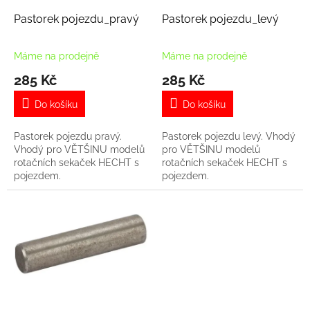
o
d
Pastorek pojezdu_pravý
Pastorek pojezdu_levý
u
k
Máme na prodejně
Máme na prodejně
t
285 Kč
285 Kč
ů
Do košíku
Do košíku
Pastorek pojezdu pravý.
Pastorek pojezdu levý. Vhodý
Vhodý pro VĚTŠINU modelů
pro VĚTŠINU modelů
rotačních sekaček HECHT s
rotačních sekaček HECHT s
pojezdem.
pojezdem.