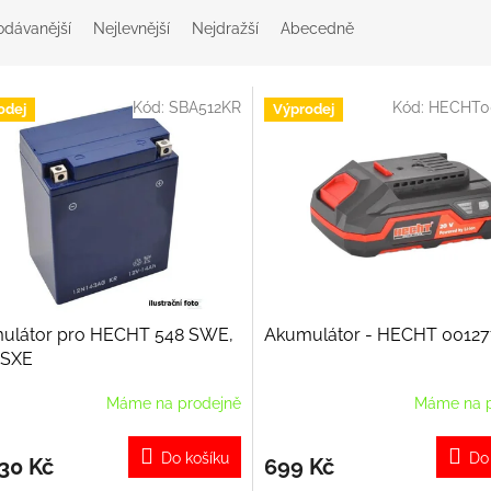
odávanější
Nejlevnější
Nejdražší
Abecedně
Kód:
SBA512KR
Kód:
HECHT0
odej
Výprodej
ulátor pro HECHT 548 SWE,
Akumulátor - HECHT 0012
 SXE
Máme na prodejně
Máme na p
Do košíku
Do
30 Kč
699 Kč