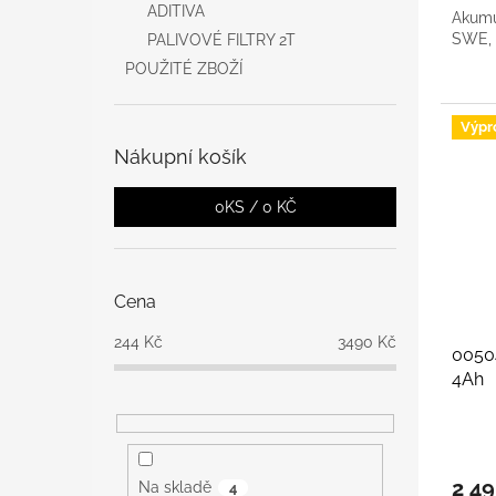
ADITIVA
Akumu
SWE, 
PALIVOVÉ FILTRY 2T
POUŽITÉ ZBOŽÍ
Výpr
Nákupní košík
0
KS /
0 KČ
Cena
244
Kč
3490
Kč
00504
4Ah
2 49
Na skladě
4