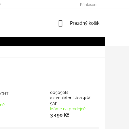
Y
OBCHODNÍ PODMÍNKY
Přihlášení
NÁKUPNÍ
Prázdný košík
KOŠÍK
005050B -
ECHT
akumulátor li-ion 40V
5Ah
jně
Máme na prodejně
3 490 Kč