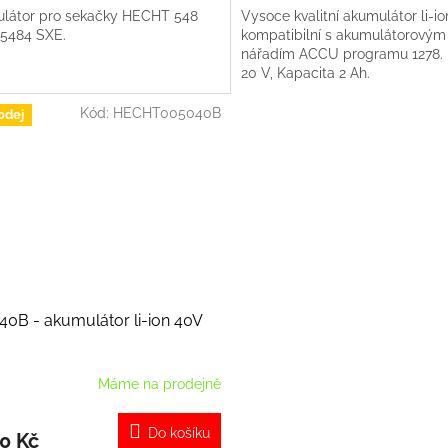
látor pro sekačky HECHT 548
Vysoce kvalitní akumulátor li-io
5484 SXE.
kompatibilní s akumulátorovým
nářadím ACCU programu 1278. 
20 V, Kapacita 2 Ah.
Kód:
HECHT005040B
odej
0B - akumulátor li-ion 40V
Máme na prodejně
Do košíku
0 Kč