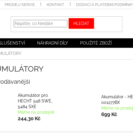
PRODEJ/SERVIS
KONTAKT
DODACÍ A PLATEBNÍ PODMÍNK
HLEDAT
ÍSLUŠENSTVÍ
NÁHRADNÍ DÍLY
POUŽITÉ ZBOŽÍ
MULÁTORY
UMULÁTORY
rodávanější
Akumulátor pro
Akumulátor - H
HECHT 548 SWE,
001277BX
5484 SXE
Máme na prode
Máme na prodejně
699 Kč
244,30 Kč