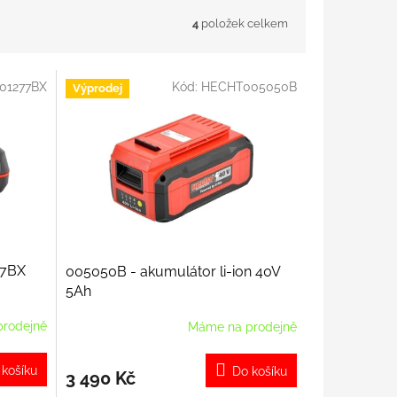
4
položek celkem
01277BX
Kód:
HECHT005050B
Výprodej
77BX
005050B - akumulátor li-ion 40V
5Ah
rodejně
Máme na prodejně
 košíku
Do košíku
3 490 Kč