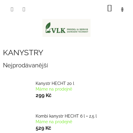
Přejít
NÁKUP
na
obsah
KOŠÍK
KANYSTRY
Nejprodávanější
Kanystr HECHT 20 l
Máme na prodejně
299 Kč
Kombi kanystr HECHT 6 l + 2,5 l
Máme na prodejně
529 Kč