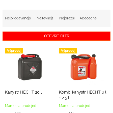
Ř
a
Nejprodávanější
Nejlevnější
Nejdražší
Abecedně
z
e
n
OTEVŘÍT FILTR
í
p
V
r
Výprodej
Výprodej
ý
o
p
d
i
u
s
k
p
t
r
ů
o
d
Kanystr HECHT 20 l
Kombi kanystr HECHT 6 l
u
+ 2,5 l
k
Máme na prodejně
Máme na prodejně
t