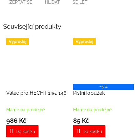
ZEPTAT SE
HLÍDAT
SDÍLET
Související produkty
Výprodej
Výprodej
–5 %
Válec pro HECHT 145, 146
Pístní kroužek
Máme na prodejně
Máme na prodejně
986 Kč
85 Kč
Do košíku
Do košíku