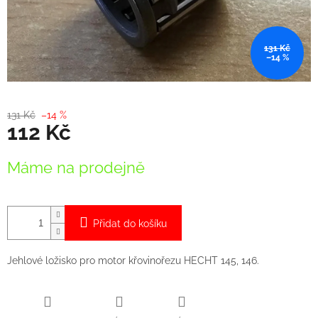
131 Kč
–14 %
131 Kč
–14 %
112 Kč
Měrná
Máme na prodejně
cena:
Přidat do košíku
Jehlové ložisko pro motor křovinořezu HECHT 145, 146.