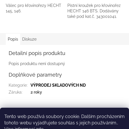
Válec pro křovinořezy HECHT
Pístní kroužek pro křovinořez
145, 146.
HECHT 146 BTS. Dodávány
také pod kat.č. 343001041.
Popis
Diskuze
Detailní popis produktu
Popis produktu není dostupný
Doplňkové parametry
Kategorie
:
VÝPRODEJ SKLADOVÝCH ND
Záruka
:
2 roky
Z
á
Tento web používá soubory cookie. Dalším procházením
Kontakt
Služby
p
tohoto webu vyjadřujete souhlas s jejich používáním..
a