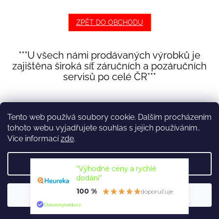
ZPĚT DO OBCHODU
***U všech námi prodávaných výrobků je
zajištěna široká síť záručních a pozáručních
servisů po celé ČR***
Z
á
Kontakt
Služby
p
Tento web používá soubory cookie. Dalším procházením
a
tohoto webu vyjadřujete souhlas s jejich používáním..
t
Více informací
zde
.
í
Vytvořil Shoptet
Nastavení
“Výhodné ceny a rychlé
dodání”
Copyright 2026
opravysekacek.cz
. Všechna práva vyhrazena.
100 %
doporučuje
Souhlasím
Overenyweb.cz