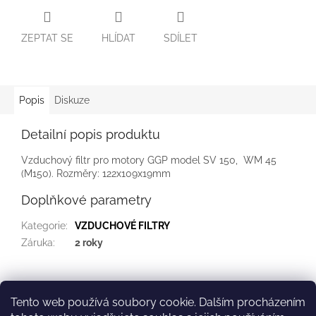
ZEPTAT SE
HLÍDAT
SDÍLET
Popis
Diskuze
Detailní popis produktu
Vzduchový filtr pro motory GGP model SV 150, WM 45
(M150). Rozměry: 122x109x19mm
Doplňkové parametry
Kategorie
:
VZDUCHOVÉ FILTRY
Záruka
:
2 roky
Z
á
Tento web používá soubory cookie. Dalším procházením
Kontakt
Služby
p