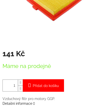
141 Kč
Měrná
Máme na prodejně
cena:
Přidat do košíku
Vzduchový filtr pro motory GGP.
Detailní informace