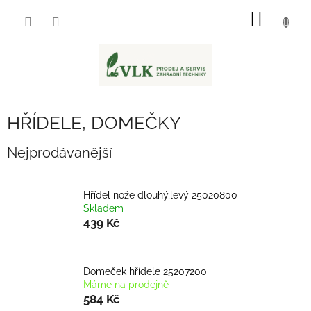
Přejít
NÁKUP
na
obsah
KOŠÍK
HŘÍDELE, DOMEČKY
Nejprodávanější
Hřídel nože dlouhý,levý 25020800
Skladem
439 Kč
Domeček hřídele 25207200
Máme na prodejně
584 Kč