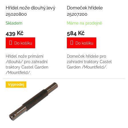
o
d
Hřídel nože dlouhý,levý
Domeček hřídele
u
25020800
25207200
k
Skladem
Máme na prodejně
t
439 Kč
584 Kč
ů
Do košíku
Do košíku
Hřídel nože primární
Domeček hřídele pro
/dlouhá/ pro zahradní
zahradní traktory Castel
traktory Castel Garden
Garden /Mountfield/.
/Mountfield/.
Výprodej