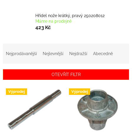
Hřídel nože krátký, pravý 250208012
Máme na prodejně
423 Kč
Ř
a
Nejprodávanější
Nejlevnější
Nejdražší
Abecedně
z
e
n
OTEVŘÍT FILTR
í
p
V
r
Výprodej
Výprodej
ý
o
p
d
i
u
s
k
p
t
r
ů