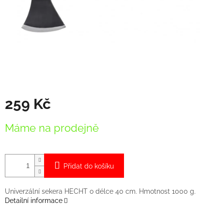
259 Kč
Měrná
Máme na prodejně
cena:
Přidat do košíku
Univerzální sekera HECHT o délce 40 cm. Hmotnost 1000 g.
Detailní informace