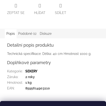
ZEPTAT SE
HLÍDAT
SDÍLET
Popis
Podobné (1)
Diskuze
Detailní popis produktu
Technická specifikace: Délka: 40 cm Hmotnost 1000 g.
Doplňkové parametry
Kategorie
:
SEKERY
Záruka
:
2 roky
Hmotnost
:
1 kg
EAN
:
8595614903110
Z