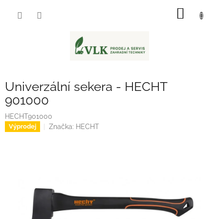
Přejít
NÁKUP
na
obsah
KOŠÍK
Univerzální sekera - HECHT
901000
HECHT901000
Značka:
HECHT
Výprodej