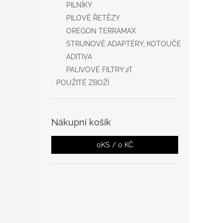
PILNÍKY
PILOVÉ ŘETĚZY
OREGON TERRAMAX
STRUNOVÉ ADAPTÉRY, KOTOUČE
ADITIVA
PALIVOVÉ FILTRY 2T
POUŽITÉ ZBOŽÍ
Nákupní košík
0
KS /
0 KČ