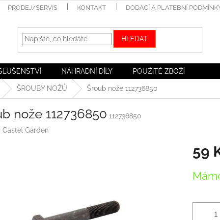
PRODEJ/SERVIS
KONTAKT
DODACÍ A PLATEBNÍ PODMÍNK
HLEDAT
ÍSLUŠENSTVÍ
NÁHRADNÍ DÍLY
POUŽITÉ ZBOŽÍ
ŠROUBY NOŽŮ
Šroub nože 112736850
ub nože 112736850
112736850
:
Castel Garden
59 
Měrná
Máme
cena: