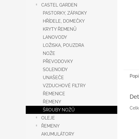
n
CASTEL GARDEN
e
PASTORKY, ZÁPADKY
l
HŘÍDELE, DOMEČKY
KRYTY ŘEMENŮ
LANOVODY
LOŽISKA, POUZDRA
NOŽE
PŘEVODOVKY
SOLENOIDY
Popi
UNAŠEČE
VZDUCHOVÉ FILTRY
ŘEMENICE
Det
ŘEMENY
Celk
ŠROUBY NOŽŮ
OLEJE
ŘEMENY
AKUMULÁTORY