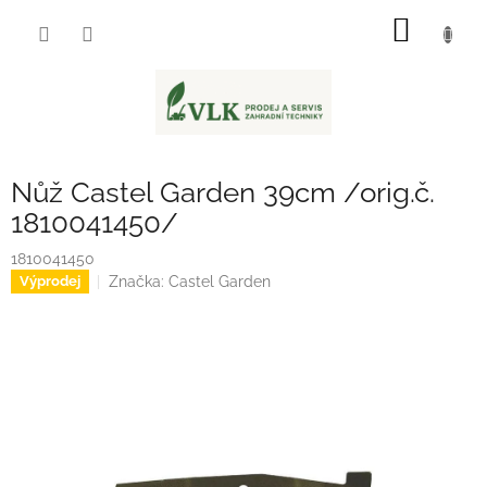
Přejít
NÁKUP
na
obsah
KOŠÍK
Nůž Castel Garden 39cm /orig.č.
1810041450/
1810041450
Značka:
Castel Garden
Výprodej