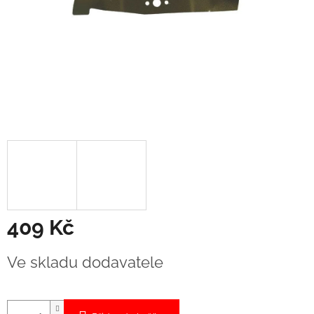
409 Kč
Měrná
Ve skladu dodavatele
cena: