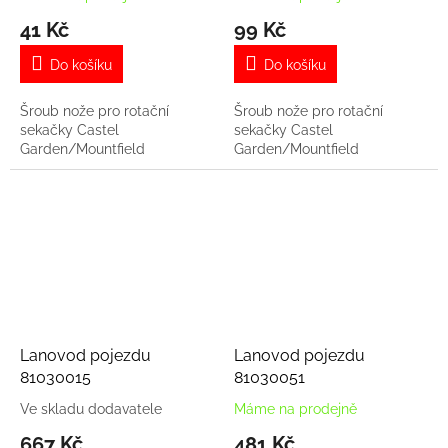
41 Kč
99 Kč
Do košíku
Do košíku
Šroub nože pro rotační
Šroub nože pro rotační
sekačky Castel
sekačky Castel
Garden/Mountfield
Garden/Mountfield
Lanovod pojezdu
Lanovod pojezdu
81030015
81030051
Ve skladu dodavatele
Máme na prodejně
667 Kč
481 Kč