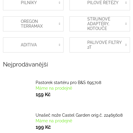
PILNÍKY
PILOVÉ ŘETĚZY
STRUNOVÉ
OREGON
ADAPTÉRY,
TERRAMAX
KOTOUČE
PALIVOVÉ FILTRY
ADITIVA
2T
Nejprodávanější
Pastorek startéru pro B&S 695708
Máme na prodejně
159 Kč
Unašeč nože Castel Garden orig.č. 22465608
Máme na prodejně
199 Kč