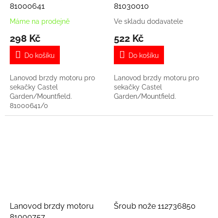
81000641
81030010
Máme na prodejně
Ve skladu dodavatele
298 Kč
522 Kč
Do košíku
Do košíku
Lanovod brzdy motoru pro
Lanovod brzdy motoru pro
sekačky Castel
sekačky Castel
Garden/Mountfield.
Garden/Mountfield.
81000641/0
Lanovod brzdy motoru
Šroub nože 112736850
81000757