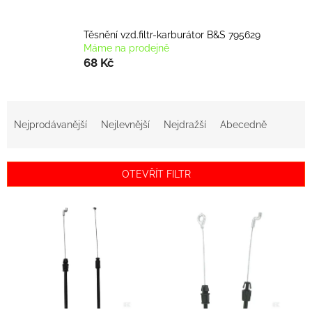
Těsnění vzd.filtr-karburátor B&S 795629
Máme na prodejně
68 Kč
Ř
a
Nejprodávanější
Nejlevnější
Nejdražší
Abecedně
z
e
n
OTEVŘÍT FILTR
í
p
V
r
ý
o
p
d
i
u
s
k
p
t
r
ů