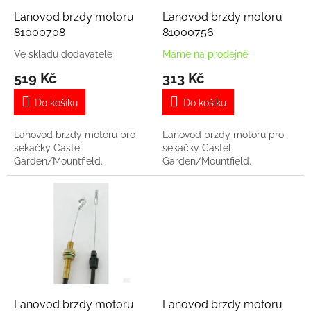
o
d
Lanovod brzdy motoru
Lanovod brzdy motoru
u
81000708
81000756
k
Ve skladu dodavatele
Máme na prodejně
t
519 Kč
313 Kč
ů
Do košíku
Do košíku
Lanovod brzdy motoru pro
Lanovod brzdy motoru pro
sekačky Castel
sekačky Castel
Garden/Mountfield.
Garden/Mountfield.
Lanovod brzdy motoru
Lanovod brzdy motoru