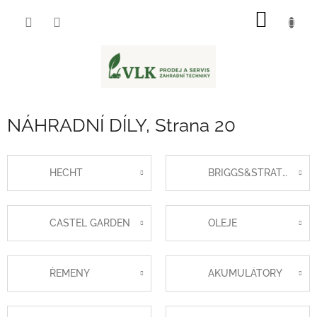
Přejít
NÁKUP
na
obsah
KOŠÍK
NÁHRADNÍ DÍLY
, Strana 20
HECHT
BRIGGS&STRATTON
CASTEL GARDEN
OLEJE
ŘEMENY
AKUMULÁTORY