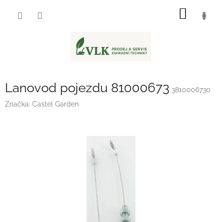
Přejít
NÁKUP
na
obsah
KOŠÍK
Lanovod pojezdu 81000673
3810006730
Značka:
Castel Garden