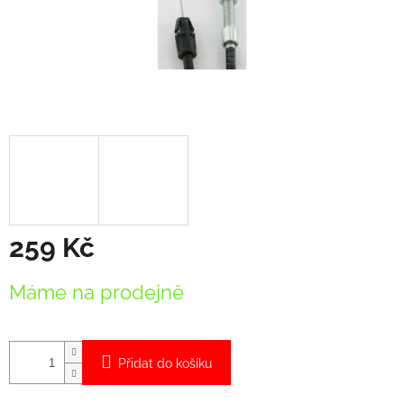
259 Kč
Měrná
Máme na prodejně
cena:
Přidat do košíku