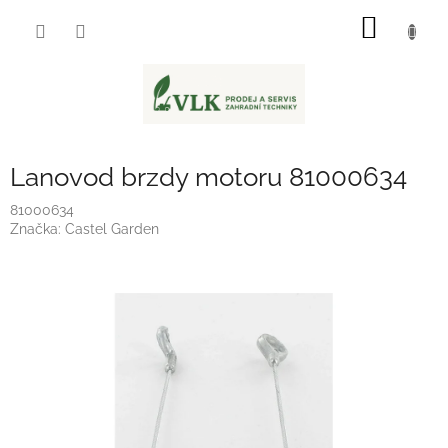
Přejít
NÁKUP
na
obsah
KOŠÍK
Lanovod brzdy motoru 81000634
81000634
Značka:
Castel Garden