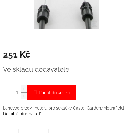
251 Kč
Měrná
Ve skladu dodavatele
cena:
Přidat do košíku
Lanovod brzdy motoru pro sekačky Castel Garden/Mountfield.
Detailní informace