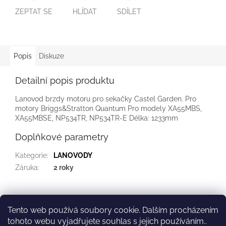
ZEPTAT SE
HLÍDAT
SDÍLET
Popis
Diskuze
Detailní popis produktu
Lanovod brzdy motoru pro sekačky Castel Garden. Pro
motory Briggs&Stratton Quantum Pro modely XA55MBS,
XA55MBSE, NP534TR, NP534TR-E Délka: 1233mm
Doplňkové parametry
Kategorie
:
LANOVODY
Záruka
:
2 roky
Z
á
Tento web používá soubory cookie. Dalším procházením
Kontakt
Služby
p
tohoto webu vyjadřujete souhlas s jejich používáním..