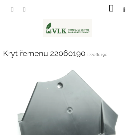
Přejít
NÁKUP
na
obsah
KOŠÍK
Kryt řemenu 22060190
122060190