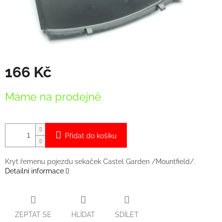
166 Kč
Měrná
Máme na prodejně
cena:
Přidat do košíku
Kryt řemenu pojezdu sekaček Castel Garden /Mountfield/.
Detailní informace
ZEPTAT SE
HLÍDAT
SDÍLET