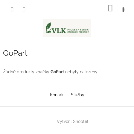
Přejít
NÁKUP
na
obsah
KOŠÍK
GoPart
Žádné produkty značky
GoPart
nebyly nalezeny...
Z
á
Kontakt
Služby
p
a
t
í
Vytvořil Shoptet