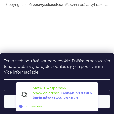
Copyright 2026
opravysekacek.cz
. Všechna práva vyhrazena.
Tento web používá soubory cookie. Dalším procházením
tohoto webu vyjadřujete souhlas s jejich používáním..
Více informací
zde
.
Nastavení
Matěj z Raspenavy
právě objednal:
Těsnění vzd.filtr-
karburátor B&S 795629
Souhlasím
Overenyweb.cz