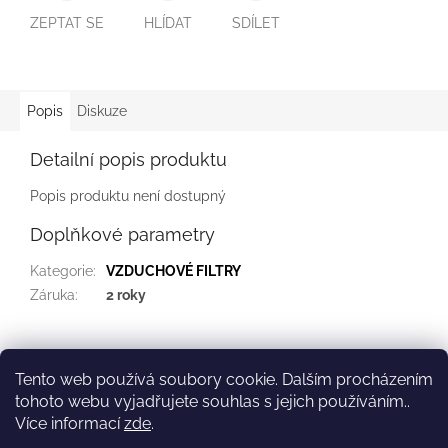
ZEPTAT SE
HLÍDAT
SDÍLET
Popis
Diskuze
Detailní popis produktu
Popis produktu není dostupný
Doplňkové parametry
Kategorie
:
VZDUCHOVÉ FILTRY
Záruka
:
2 roky
Z
á
Tento web používá soubory cookie. Dalším procházením
Kontakt
Služby
p
tohoto webu vyjadřujete souhlas s jejich používáním..
a
Více informací
zde
.
t