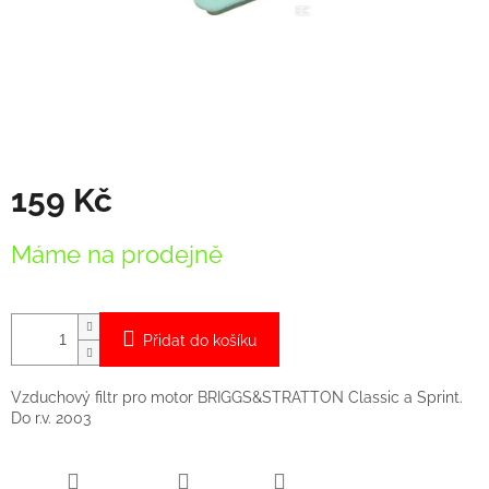
159 Kč
Měrná
Máme na prodejně
cena:
Přidat do košíku
Vzduchový filtr pro motor BRIGGS&STRATTON Classic a Sprint.
Do r.v. 2003