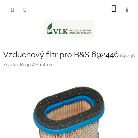
Přejít
NÁKUP
na
obsah
KOŠÍK
Vzduchový filtr pro B&S 692446
692446
Značka:
Briggs&Stratton