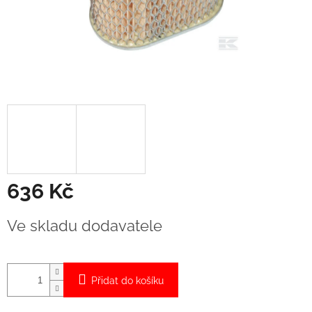
636 Kč
Měrná
Ve skladu dodavatele
cena:
Přidat do košíku