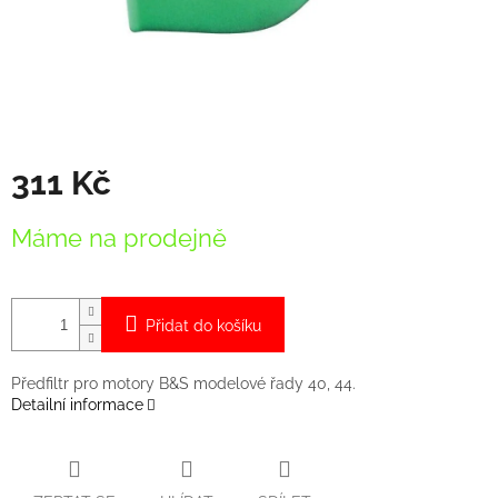
311 Kč
Měrná
Máme na prodejně
cena:
Přidat do košíku
Předfiltr pro motory B&S modelové řady 40, 44.
Detailní informace