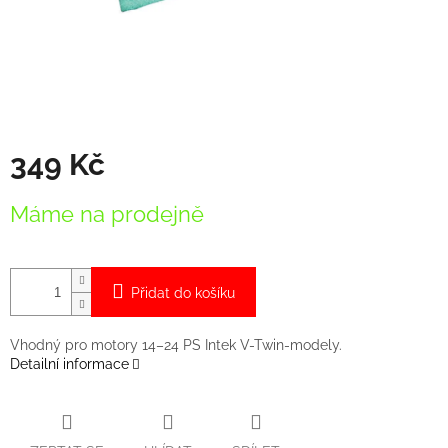
349 Kč
Měrná
Máme na prodejně
cena:
Přidat do košíku
Vhodný pro motory 14–24 PS Intek V-Twin-modely.
Detailní informace