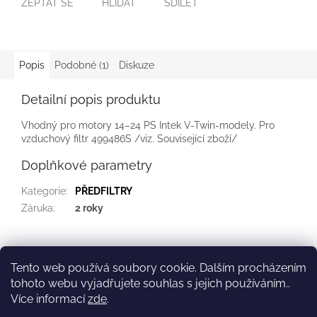
ZEPTAT SE
HLÍDAT
SDÍLET
Popis
Podobné (1)
Diskuze
Detailní popis produktu
Vhodný pro motory 14–24 PS Intek V-Twin-modely. Pro
vzduchový filtr 499486S /viz. Související zboží/
Doplňkové parametry
Kategorie
:
PŘEDFILTRY
Záruka
:
2 roky
Z
á
Tento web používá soubory cookie. Dalším procházením
Kontakt
Služby
p
tohoto webu vyjadřujete souhlas s jejich používáním..
a
Více informací
zde
.
t