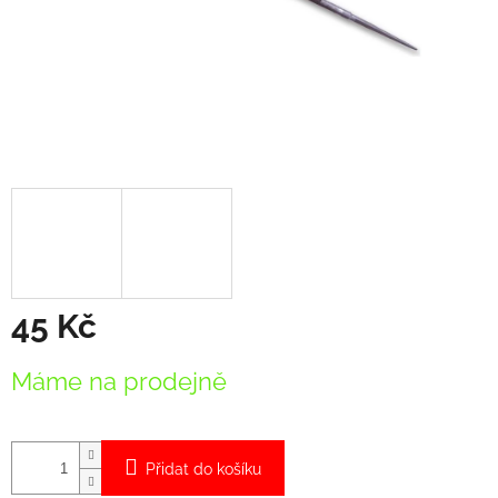
45 Kč
Měrná
Máme na prodejně
cena:
Přidat do košíku