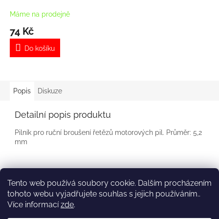
Máme na prodejně
74 Kč
Do košíku
Popis
Diskuze
Detailní popis produktu
Pilník pro ruční broušení řetězů motorových pil. Průměr: 5,2
mm
Z
á
Tento web používá soubory cookie. Dalším procházením
Kontakt
Služby
p
tohoto webu vyjadřujete souhlas s jejich používáním..
a
Více informací
zde
.
t